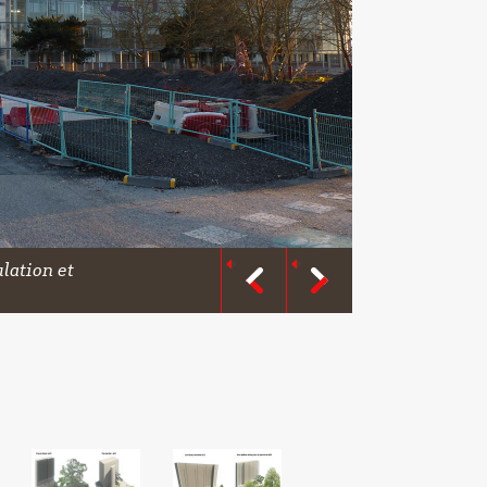
lation et
Parvis A21 ©