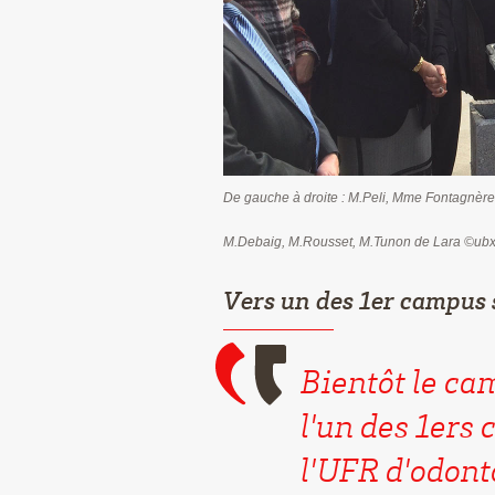
De gauche à droite : M.Peli, Mme Fontagnère
M.Debaig, M.Rousset, M.Tunon de Lara ©ub
Vers un des 1er campus 
Bientôt le ca
l'un des 1ers
l'UFR d'odonto