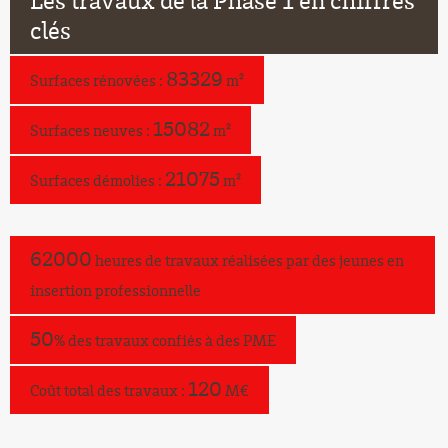
Les travaux de la Phase 1 en chiffres
clés
83
329
Surfaces rénovées :
m²
15
082
Surfaces neuves :
m²
21
075
Surfaces démolies :
m²
62
000
heures de travaux réalisées par des jeunes en
insertion professionnelle
50
% des travaux confiés à des PME
120
Coût total des travaux :
M€