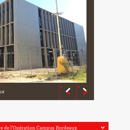
ux
© université 
dre de l'Opération Campus Bordeaux