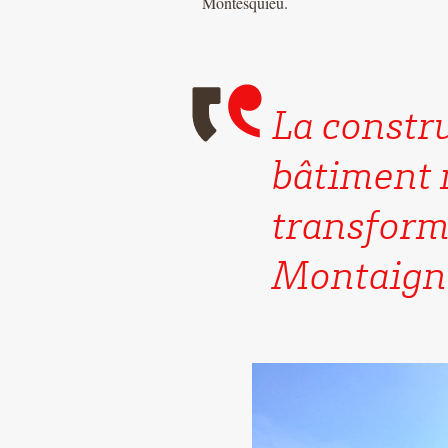
Montesquieu.
La constr
bâtiment 
transform
Montaign